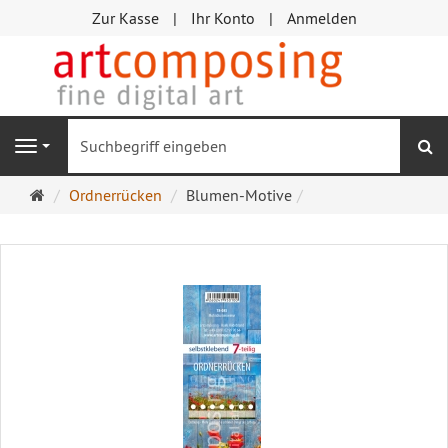
Zur Kasse
Ihr Konto
Anmelden
S
Navigation
Startseite
Ordnerrücken
Blumen-Motive