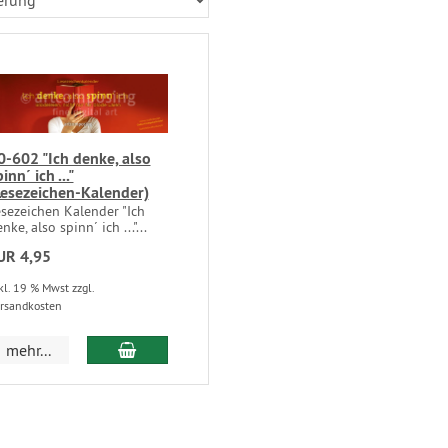
0-602 "Ich denke, also
inn´ ich ..."
Lesezeichen-Kalender)
esezeichen Kalender "Ich
nke, also spinn´ ich ..."...
UR 4,95
kl. 19 % Mwst zzgl.
rsandkosten
mehr...