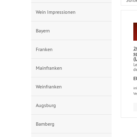
Wein Impressionen
Bayern
2
Franken
sp
(
L
Mainfranken
de
E
Weinfranken
in
Ve
Augsburg
Bamberg