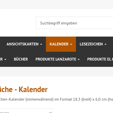
ANSICHTSKARTEN
KALENDER
LESEZEICHEN
ER
BÜCHER
PRODUKTE LANZAROTE
PRODUKTE EL
üche - Kalender
chen-Kalender (immerwährend) im Format 18,3 (breit) x 6,0 cm (ho