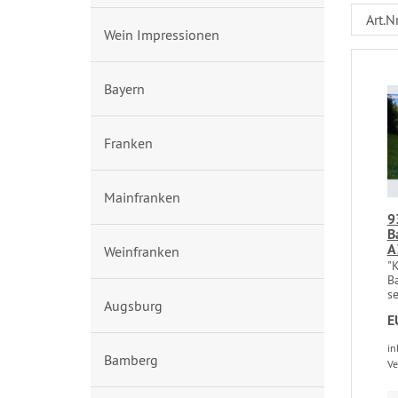
Wein Impressionen
Bayern
Franken
Mainfranken
9
B
A
Weinfranken
"
B
se
Augsburg
E
in
Bamberg
Ve